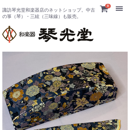
Menu
0
諏訪琴光堂和楽器店のネットショップ。中古
の箏（琴）・三絃（三味線）も販売。