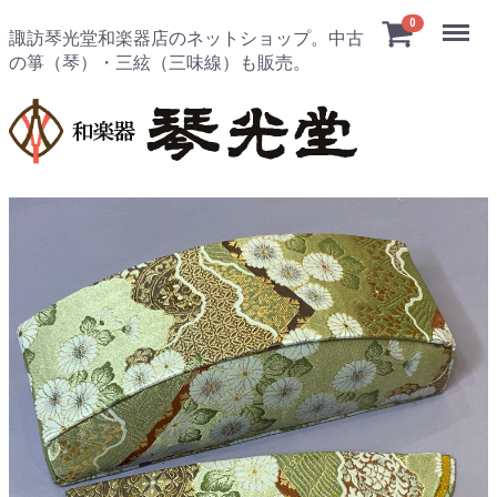
Menu
0
諏訪琴光堂和楽器店のネットショップ。中古
の箏（琴）・三絃（三味線）も販売。