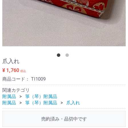
爪入れ
¥ 1,760
税込
商品コード：
TI1009
関連カテゴリ
附属品
箏（琴）附属品
附属品
箏（琴）附属品
爪入れ
売約済み・品切中です