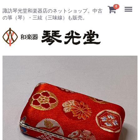
Menu
0
諏訪琴光堂和楽器店のネットショップ。中古
の箏（琴）・三絃（三味線）も販売。