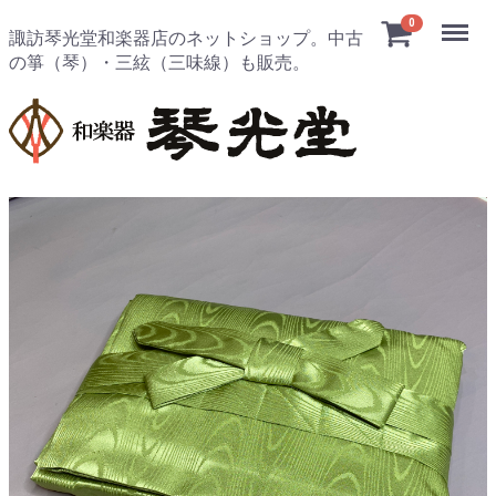
Menu
0
諏訪琴光堂和楽器店のネットショップ。中古
の箏（琴）・三絃（三味線）も販売。