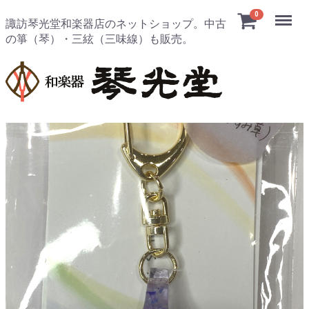
Menu
0
諏訪琴光堂和楽器店のネットショップ。中古
の箏（琴）・三絃（三味線）も販売。