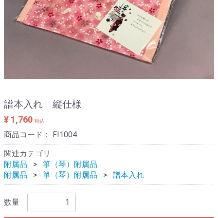
譜本入れ 縦仕様
¥ 1,760
税込
商品コード：
FI1004
関連カテゴリ
附属品
箏（琴）附属品
附属品
箏（琴）附属品
譜本入れ
数量