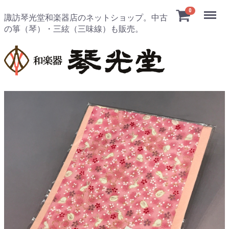
Menu
0
諏訪琴光堂和楽器店のネットショップ。中古
の箏（琴）・三絃（三味線）も販売。