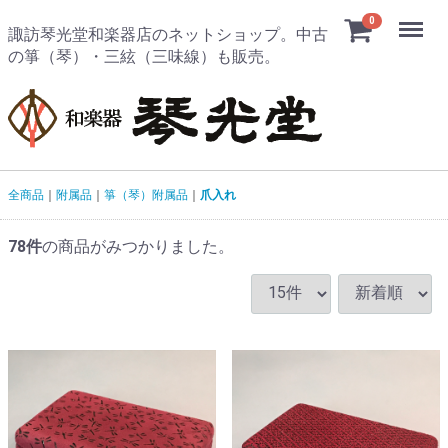
Menu
0
諏訪琴光堂和楽器店のネットショップ。中古
の箏（琴）・三絃（三味線）も販売。
全商品
附属品
箏（琴）附属品
爪入れ
78
件
の商品がみつかりました。