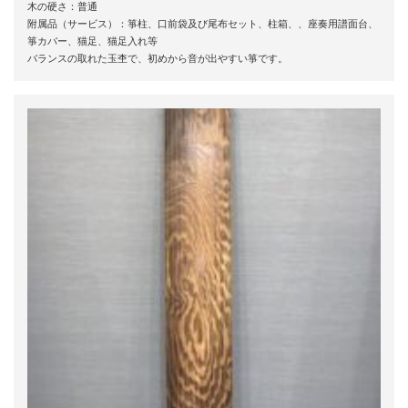
木の硬さ：普通
附属品（サービス）：箏柱、口前袋及び尾布セット、柱箱、、座奏用譜面台、
箏カバー、猫足、猫足入れ等
バランスの取れた玉杢で、初めから音が出やすい箏です。