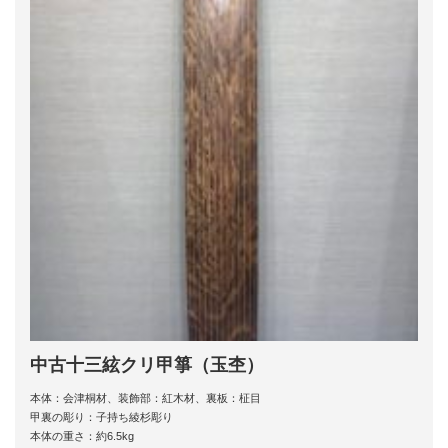
中古十三絃クリ甲箏（玉杢）
本体：会津桐材、装飾部：紅木材、裏板：柾目
甲裏の彫り：子持ち綾杉彫り
本体の重さ：約6.5kg