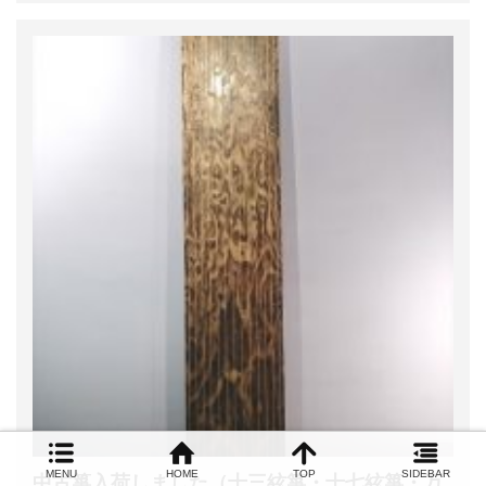
MENU
HOME
TOP
SIDEBAR
中古箏入荷しました（十三絃箏・十七絃箏・万