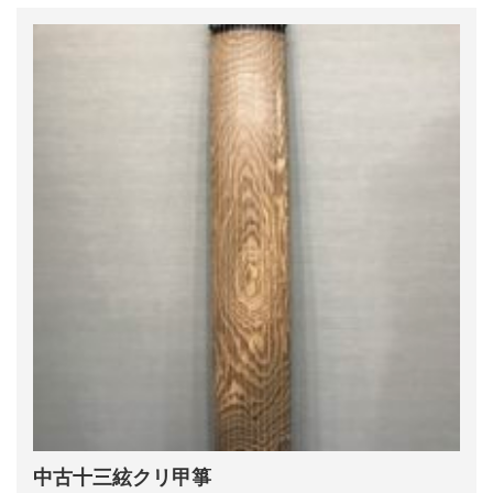
中古十三絃クリ甲箏