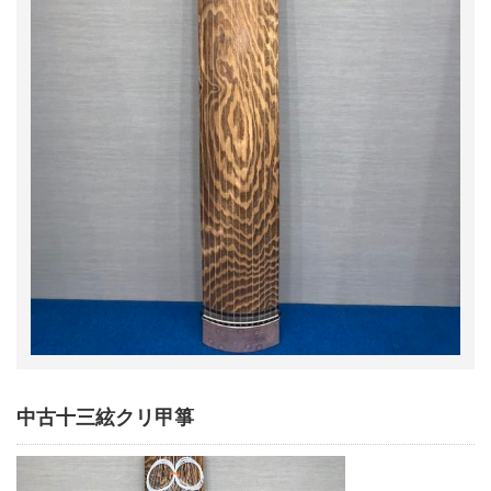
中古十三絃クリ甲箏