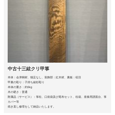
中古十三絃クリ甲箏
本体：会津桐材、猫足なし、装飾部：紅木材、裏板：柾目
甲裏の彫り：子持ち綾杉彫り
本体の重さ：約6kg
木の硬さ：普通
附属品（サービス）：箏柱、口前袋及び尾布セット、柱箱、座奏用譜面台、箏
カバー等
焼き直し修理をして納品いたします。