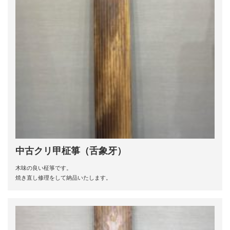
中古クリ甲柾箏（舌象牙）
木味の良い柾箏です。
焼き直し修理をして納品いたします。