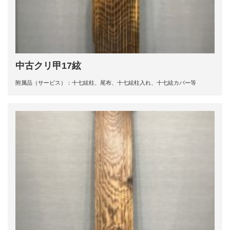
中古クリ甲17絃
附属品（サービス）：十七絃柱、尾布、十七絃柱入れ、十七絃カバー等