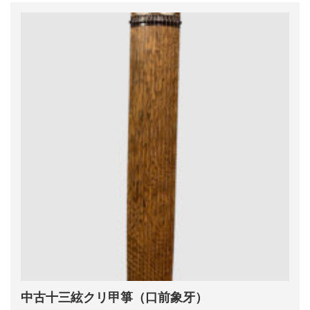
中古十三絃クリ甲箏（口前象牙）