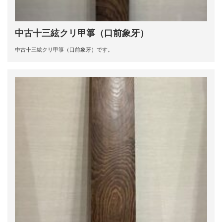
中古十三絃クリ甲箏（口前象牙）
中古十三絃クリ甲箏（口前象牙）です。