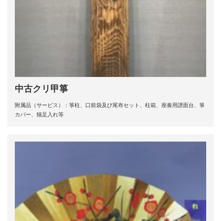
中古クリ甲箏
附属品（サービス）：箏柱、口前袋及び尾布セット、柱箱、座奏用譜面台、箏
カバー、猫足入れ等