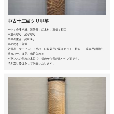
中古十三絃クリ甲箏
本体：会津桐材、装飾部：紅木材、裏板：柾目
甲裏の彫り：綾杉彫り
本体の重さ：約6.5kg
木の硬さ：普通
附属品（サービス）：箏柱、口前袋及び尾布セット、柱箱、、座奏用譜面台、
箏カバー、猫足、猫足入れ等
バランスの取れた木目で、初めから音が出やすい箏です。
焼き直し修理をして納品いたします。