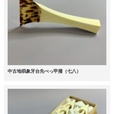
中古地唄象牙台先べっ甲撥（七八）