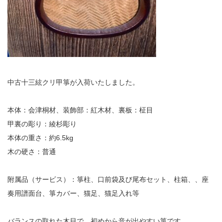
中古十三絃クリ甲箏が入荷いたしました。
本体：会津桐材、装飾部：紅木材、裏板：柾目
甲裏の彫り：綾杉彫り
本体の重さ：約6.5kg
木の硬さ：普通
附属品（サービス）：箏柱、口前袋及び尾布セット、柱箱、、座
奏用譜面台、箏カバー、猫足、猫足入れ等
バランスの取れた木目で、初めから音が出やすい箏です。