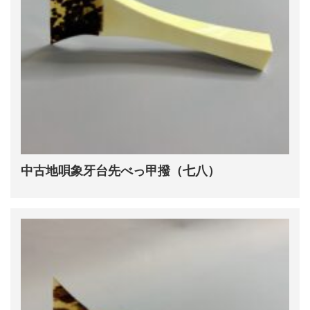
中古地唄象牙台先べっ甲撥（七八）