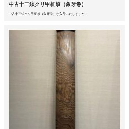
中古十三絃クリ甲柾箏（象牙巻）
中古十三絃クリ甲柾箏（象牙巻）が入荷いたしました！