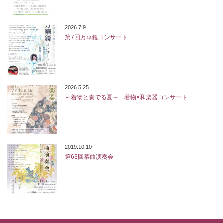
2026.7.9
第7回万華鏡コンサート
2026.5.25
～着物と奏でる夏～ 着物×和楽器コンサート
2019.10.10
第63回箏曲演奏会