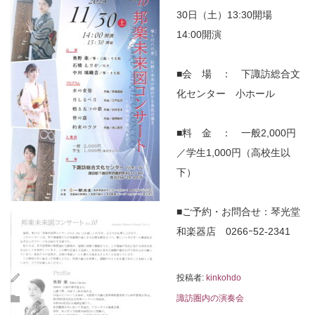
30日（土）13:30開場
14:00開演
■会 場 ： 下諏訪総合文
化センター 小ホール
■料 金 ： 一般2,000円
／学生1,000円（高校生以
下）
■ご予約・お問合せ：琴光堂
和楽器店 0266ｰ52‐2341
投稿者:
kinkohdo
諏訪圏内の演奏会