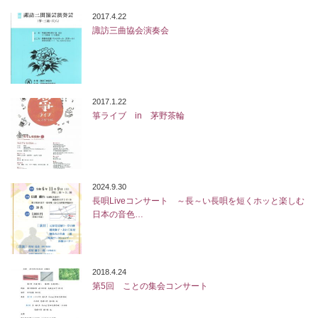
2017.4.22
諏訪三曲協会演奏会
2017.1.22
箏ライブ in 茅野茶輪
2024.9.30
長唄Liveコンサート ～長～い長唄を短くホッと楽しむ
日本の音色…
2018.4.24
第5回 ことの集会コンサート