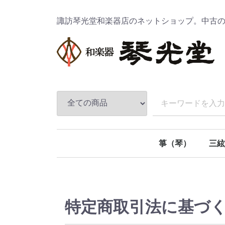
諏訪琴光堂和楽器店のネットショップ。中古
箏（琴）
三絃
十三絃箏
十七絃箏
二十一絃箏
二十五絃箏
地唄
民謡
津軽
長唄
特定商取引法に基づ