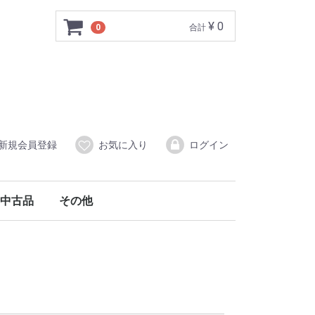
¥ 0
0
合計
新規会員登録
お気に入り
ログイン
中古品
その他
属品
線）附属品
中古三絃（三味線）
中古象牙商品
中古その他
調律器
舞扇・扇子
アクセサリー
爪入れ
口前袋
柱入れ
猫足入れ
油単
譜本入れ
その他
撥
撥入れ・ケース
長袋
胴掛
その他
中古箏（琴）･中古十七絃箏