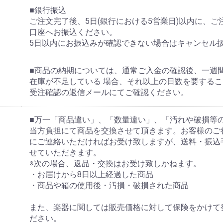
■銀行振込
ご注文完了後、5日(銀行における5営業日)以内に、
口座へお振込ください。
5日以内にお振込みが確認できない場合はキャンセル
■商品の納期については、通常ご入金の確認後、一週
在庫が不足している 場合、それ以上の日数を要する
受注確認の返信メールにてご確認ください。
■万一「商品違い」、「数量違い」、「汚れや破損等
当方負担にて商品を交換させて頂きます。お客様のご
にご連絡いただければお受け致しますが、送料・振込
せていただきます。
※次の場合、返品・交換はお受け致しかねます。
・お届けから8日以上経過した商品
・商品や箱の使用後・汚損・破損された商品
また、楽器に関しては販売価格に対して保険をかけて
ださい。