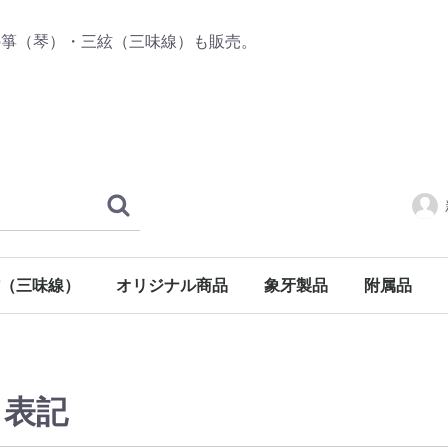
の箏（琴）・三絃（三味線）も販売。
（三味線）
オリジナル商品
象牙製品
附属品
三絃
三味線
三味線
三味線
チューナー
箏（琴）附
三絃（三味
く表記