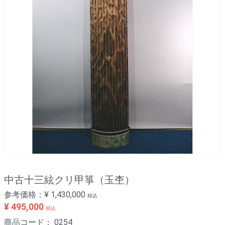
中古十三絃クリ甲箏（玉杢）
参考価格：
¥ 1,430,000
税込
¥ 495,000
税込
商品コード：
0254