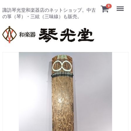
Menu
0
諏訪琴光堂和楽器店のネットショップ。中古
の箏（琴）・三絃（三味線）も販売。