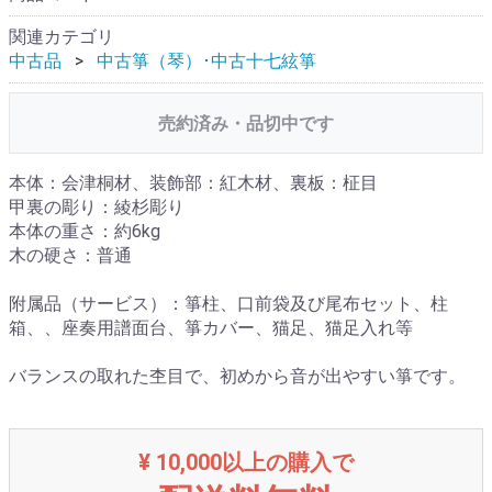
関連カテゴリ
中古品
中古箏（琴）･中古十七絃箏
売約済み・品切中です
本体：会津桐材、装飾部：紅木材、裏板：柾目
甲裏の彫り：綾杉彫り
本体の重さ：約6kg
木の硬さ：普通
附属品（サービス）：箏柱、口前袋及び尾布セット、柱
箱、、座奏用譜面台、箏カバー、猫足、猫足入れ等
バランスの取れた杢目で、初めから音が出やすい箏です。
¥ 10,000以上の購入で