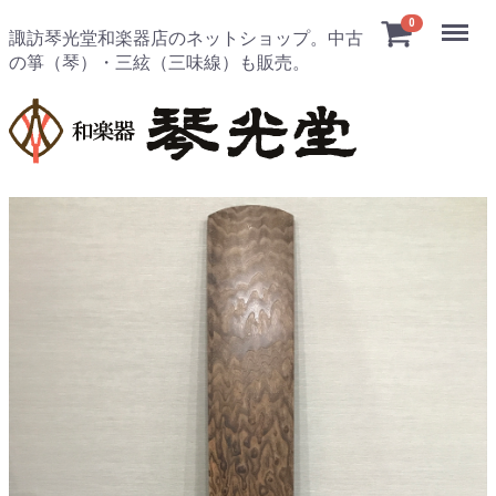
Menu
0
諏訪琴光堂和楽器店のネットショップ。中古
の箏（琴）・三絃（三味線）も販売。