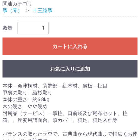
関連カテゴリ
箏（琴）
十三絃箏
数量
カートに入れる
お気に入りに追加
本体：会津桐材、装飾部：紅木材、裏板：柾目
甲裏の彫り：綾杉彫り
本体の重さ：約6.8kg
木の硬さ：やや硬め
附属品（サービス）：箏柱、口前袋及び尾布セット、柱
箱、、座奏用譜面台、箏カバー、猫足、猫足入れ等
バランスの取れた玉杢で、古典曲から現代曲まで幅広くお使