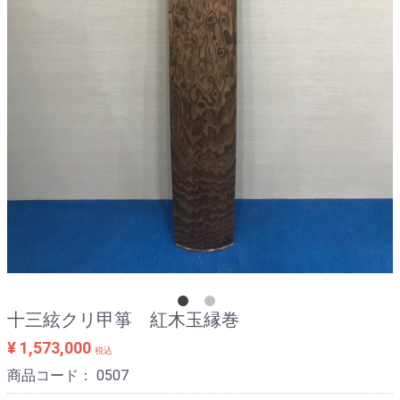
十三絃クリ甲箏 紅木玉縁巻
¥ 1,573,000
税込
商品コード：
0507