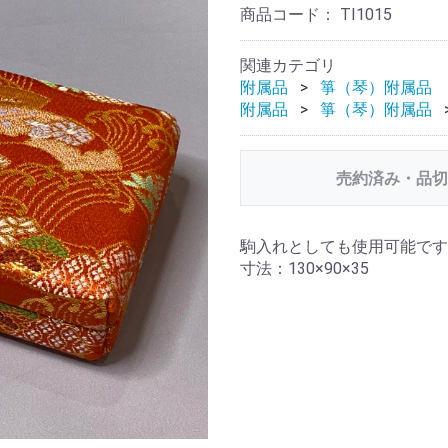
商品コード：
TI1015
関連カテゴリ
附属品
箏（琴）附属品
附属品
箏（琴）附属品
売約済み・品切
駒入れとしても使用可能です
寸法：130×90×35