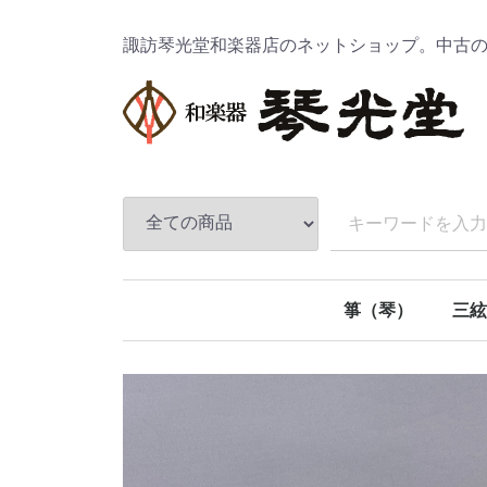
諏訪琴光堂和楽器店のネットショップ。中古
箏（琴）
三絃
十三絃箏
十七絃箏
二十一絃箏
二十五絃箏
地唄
民謡
津軽
長唄