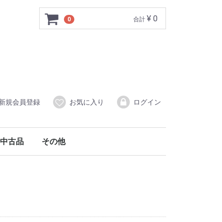
¥ 0
0
合計
新規会員登録
お気に入り
ログイン
中古品
その他
属品
線）附属品
中古三絃（三味線）
中古象牙商品
中古その他
調律器
舞扇・扇子
アクセサリー
爪入れ
口前袋
柱入れ
猫足入れ
油単
譜本入れ
その他
撥
撥入れ・ケース
長袋
胴掛
その他
中古箏（琴）･中古十七絃箏