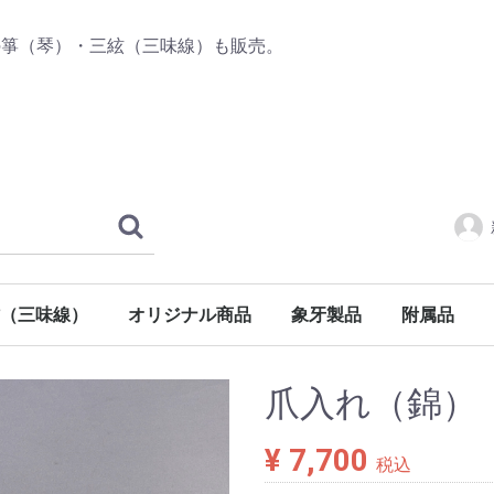
の箏（琴）・三絃（三味線）も販売。
（三味線）
オリジナル商品
象牙製品
附属品
三絃
三味線
三味線
三味線
チューナー
箏（琴）附
三絃（三味
爪入れ（錦）
¥ 7,700
税込