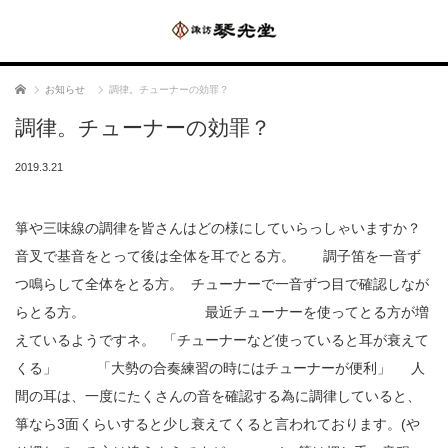
ホーム
お知らせ
調律。チューナーの効罪？
調律。チューナーの効罪？
2019.3.21
箏や三味線の調律を皆さんはどの様にしていらっしゃいますか？
音叉で基音をとって後は全体を耳でとる方。 調子笛を一音ず
つ鳴らして全体をとる方。 チューナーで一音ずつ目で確認しなが
らとる方。 最近チューナーを使ってとる方が増
えているようですネ。 「チューナーなど使っていると耳が衰えて
くる」 「大勢の合奏練習の時にはチューナーが便利」 人
間の耳は、一度にたくさんの音を確認する為に調律していると、
箏なら3面くらいすると少し衰えてくると言われております。(や