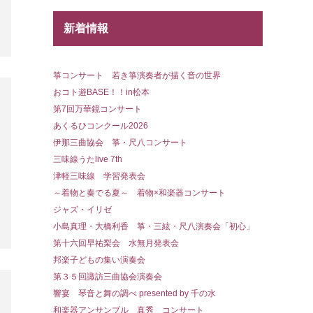
新着情報
箏コンサート 若き箏演奏者が描く音の世界
おコト遊BASE！！in松本
第7回万華鏡コンサート
あくるひコンクール2026
伊那三曲協会 箏・尺八コンサート
三味線うたlive 7th
津軽三味線 学習発表会
～着物と奏でる夏～ 着物×和楽器コンサート
ジャズ・イリゼ
小島真理・大橋利香 箏・三絃・尺八演奏会「初心」
第十六回早祐梨会 水無月発表会
邦楽子どもの集い演奏会
第３５回諏訪三曲協会演奏会
響宴 琴音と舞の調べ presented by 千の水
和楽器アンサンブル 真秀 コンサート