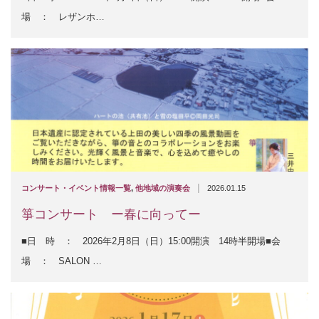
場 ： レザンホ…
|
コンサート・イベント情報一覧
,
他地域の演奏会
2026.01.15
箏コンサート ー春に向ってー
■日 時 ： 2026年2月8日（日）15:00開演 14時半開場■会
場 ： SALON …