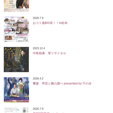
2026.7.9
おコト遊BASE！！in松本
2023.12.4
中島裕康 箏リサイタル
2026.4.2
響宴 琴音と舞の調べ presented by 千の水
2026.7.9