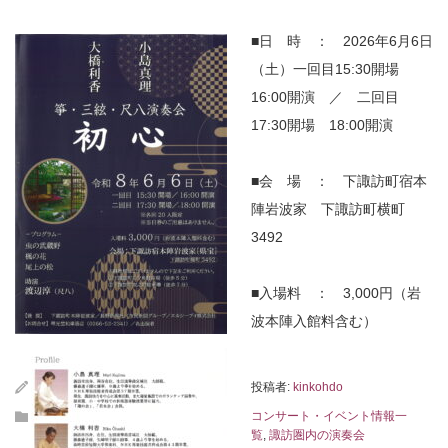
■日 時 ： 2026年6月6日
（土）一回目15:30開場
16:00開演 ／ 二回目
17:30開場 18:00開演
■会 場 ： 下諏訪町宿本
陣岩波家 下諏訪町横町
3492
■入場料 ： 3,000円（岩
波本陣入館料含む）
投稿者:
kinkohdo
コンサート・イベント情報一
覧
,
諏訪圏内の演奏会