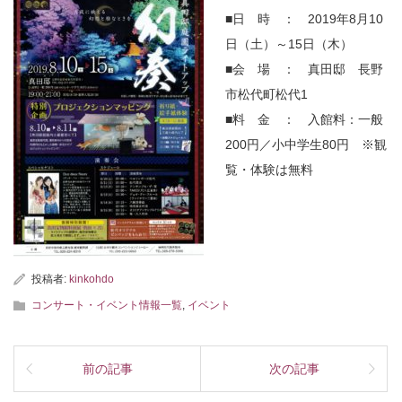
■日 時 ： 2019年8月10
日（土）～15日（木）
■会 場 ： 真田邸 長野
市松代町松代1
■料 金 ： 入館料：一般
200円／小中学生80円 ※観
覧・体験は無料
投稿者:
kinkohdo
コンサート・イベント情報一覧
,
イベント
前の記事
次の記事