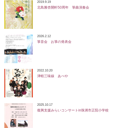
2019.9.19
北島雅杏開軒50周年 箏曲演奏会
2026.2.12
箏音会 お箏の発表会
2022.10.20
津軽三味線 あべや
2025.10.17
復興支援みらいコンサートin珠洲市正院小学校