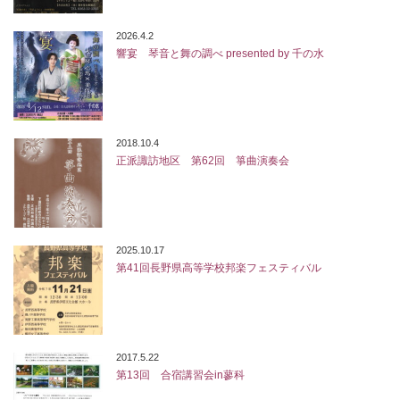
2026.4.2
響宴 琴音と舞の調べ presented by 千の水
2018.10.4
正派諏訪地区 第62回 箏曲演奏会
2025.10.17
第41回長野県高等学校邦楽フェスティバル
2017.5.22
第13回 合宿講習会in蓼科