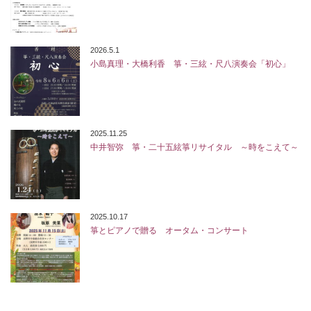
2026.5.1
小島真理・大橋利香 箏・三絃・尺八演奏会「初心」
2025.11.25
中井智弥 箏・二十五絃箏リサイタル ～時をこえて～
2025.10.17
箏とピアノで贈る オータム・コンサート