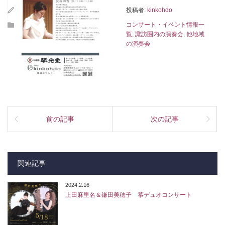
投稿者:
kinkohdo
コンサート・イベント情報一
覧
,
諏訪圏内の演奏会
,
他地域
の演奏会
前の記事
次の記事
関連記事
2024.2.16
上田麻里名＆鎌田美穂子 箏デュオコンサート