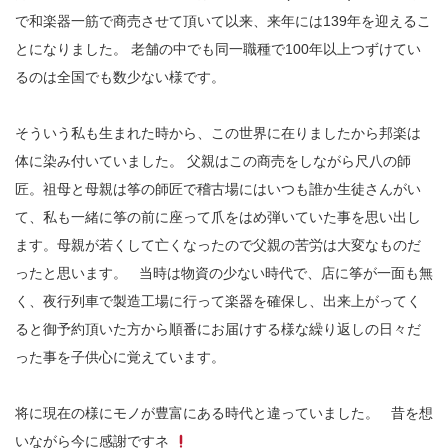
で和楽器一筋で商売させて頂いて以来、来年には139年を迎えるこ
とになりました。 老舗の中でも同一職種で100年以上つずけてい
るのは全国でも数少ない様です。
そういう私も生まれた時から、この世界に在りましたから邦楽は
体に染み付いていました。 父親はこの商売をしながら尺八の師
匠。祖母と母親は筝の師匠で稽古場にはいつも誰か生徒さんがい
て、私も一緒に筝の前に座って爪をはめ弾いていた事を思い出し
ます。母親が若くして亡くなったので父親の苦労は大変なものだ
ったと思います。 当時は物資の少ない時代で、店に筝が一面も無
く、夜行列車で製造工場に行って楽器を確保し、出来上がってく
ると御予約頂いた方から順番にお届けする様な繰り返しの日々だ
った事を子供心に覚えています。
将に現在の様にモノが豊富にある時代と違っていました。 昔を想
いながら今に感謝ですネ