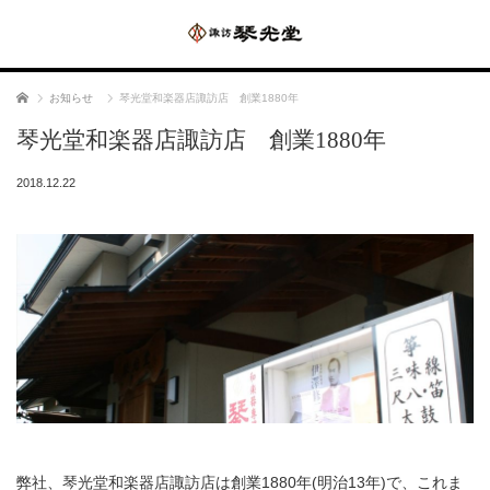
ホーム
お知らせ
琴光堂和楽器店諏訪店 創業1880年
琴光堂和楽器店諏訪店 創業1880年
2018.12.22
弊社、琴光堂和楽器店諏訪店は創業1880年(明治13年)で、これま