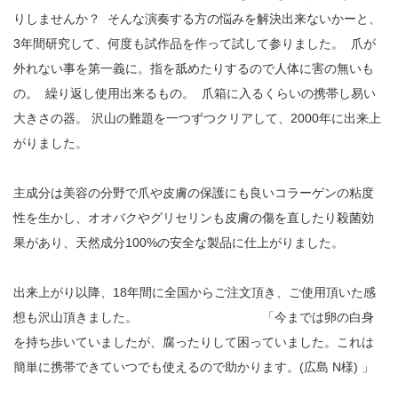
りしませんか？ そんな演奏する方の悩みを解決出来ないかーと、
3年間研究して、何度も試作品を作って試して参りました。 爪が
外れない事を第一義に。指を舐めたりするので人体に害の無いも
の。 繰り返し使用出来るもの。 爪箱に入るくらいの携帯し易い
大きさの器。 沢山の難題を一つずつクリアして、2000年に出来上
がりました。
主成分は美容の分野で爪や皮膚の保護にも良いコラーゲンの粘度
性を生かし、オオバクやグリセリンも皮膚の傷を直したり殺菌効
果があり、天然成分100%の安全な製品に仕上がりました。
出来上がり以降、18年間に全国からご注文頂き、ご使用頂いた感
想も沢山頂きました。 「今までは卵の白身
を持ち歩いていましたが、腐ったりして困っていました。これは
簡単に携帯できていつでも使えるので助かります。(広島 N様) 」