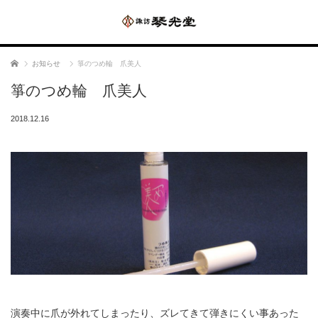
ホーム
お知らせ
箏のつめ輪 爪美人
箏のつめ輪 爪美人
2018.12.16
演奏中に爪が外れてしまったり、ズレてきて弾きにくい事あった